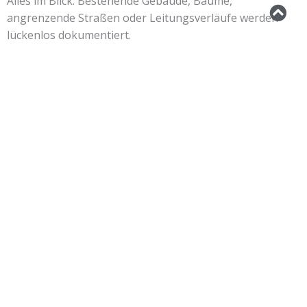
Alles im Blick: Bestehende Gebäude, Bäume,
angrenzende Straßen oder Leitungsverläufe werden
lückenlos dokumentiert.
Sicherheit: Sie wissen von Anfang an genau, wie viel Platz
Sie haben und wo eventuelle Hindernisse liegen.
Fazit: Wir erstellen das digitale Fundament für Ihre
Planung, damit es später keine bösen Überraschungen
gibt.