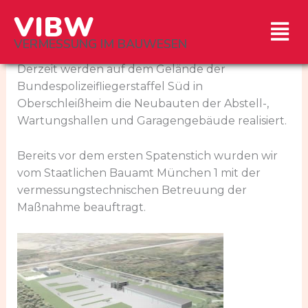
Zum
VIBW
Men
Inhalt
springen
VERMESSUNG IM BAUWESEN
Derzeit werden auf dem Gelände der
Bundespolizeifliegerstaffel Süd in
Oberschleißheim die Neubauten der Abstell-,
Wartungshallen und Garagengebäude realisiert.
Bereits vor dem ersten Spatenstich wurden wir
vom Staatlichen Bauamt München 1 mit der
vermessungstechnischen Betreuung der
Maßnahme beauftragt.