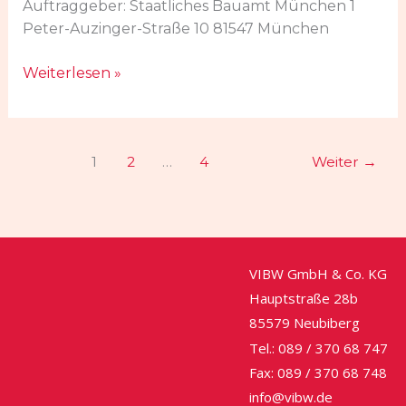
Münchner
Auftraggeber: Staatliches Bauamt München 1
Werksviertel
Peter-Auzinger-Straße 10 81547 München
Weiterlesen »
1
2
…
4
Weiter
→
VIBW GmbH & Co. KG
Hauptstraße 28b
85579 Neubiberg
Tel.: 089 / 370 68 747
Fax: 089 / 370 68 748
info@vibw.de