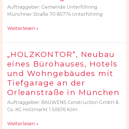
in
Auftraggeber: Gemeinde Unterföhring
Unterföhring
Münchner Straße 70 85774 Unterföhring
Weiterlesen »
„HOLZKONTOR“, Neubau
„HOLZKONTOR“,
Neubau
eines Bürohauses, Hotels
eines
und Wohngebäudes mit
Bürohauses,
Tiefgarage an der
Hotels
und
Orleanstraße in München
Wohngebäudes
Auftraggeber: BAUWENS Construction GmbH &
mit
Co. KG Holzmarkt 1 50676 Köln
Tiefgarage
an
Weiterlesen »
der