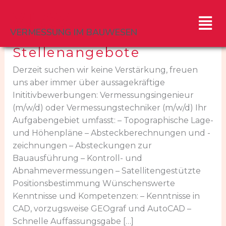
Zum
VIBW
Men
Inhalt
springen
VERMESSUNG IM BAUWESEN
Stellenangebote
Stellenangebote
Derzeit suchen wir keine Verstärkung, freuen
uns aber immer über aussagekräftige
Inititivbewerbungen: Vermessungsingenieur
(m/w/d) oder Vermessungstechniker (m/w/d) Ihr
Aufgabengebiet umfasst: – Topographische Lage-
und Höhenpläne – Absteckberechnungen und -
zeichnungen – Absteckungen zur
Bauausführung – Kontroll- und
Abnahmevermessungen – Satellitengestützte
Positionsbestimmung Wünschenswerte
Kenntnisse und Kompetenzen: – Kenntnisse in
CAD, vorzugsweise GEOgraf und AutoCAD –
Schnelle Auffassungsgabe […]