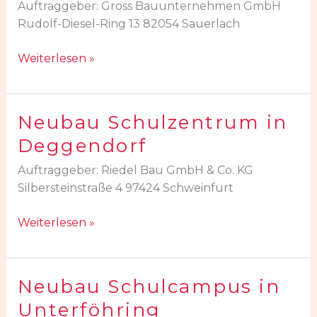
Auftraggeber: Gross Bauunternehmen GmbH
und
Rudolf-Diesel-Ring 13 82054 Sauerlach
Erweiterung
in
Weiterlesen »
der
Arnulfstraße
Neubau Schulzentrum in
Neubau
Schulzentrum
Deggendorf
in
Auftraggeber: Riedel Bau GmbH & Co. KG
Deggendorf
Silbersteinstraße 4 97424 Schweinfurt
Weiterlesen »
Neubau Schulcampus in
Neubau
Schulcampus
Unterföhring