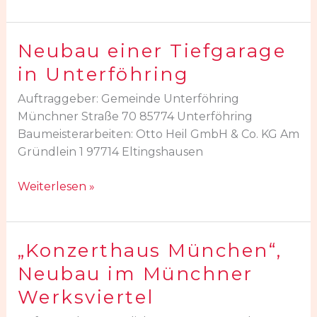
Orleanstraße
in
München
Neubau einer Tiefgarage
Neubau
einer
in Unterföhring
Tiefgarage
Auftraggeber: Gemeinde Unterföhring
in
Münchner Straße 70 85774 Unterföhring
Unterföhring
Baumeisterarbeiten: Otto Heil GmbH & Co. KG Am
Gründlein 1 97714 Eltingshausen
Weiterlesen »
„Konzerthaus München“,
„Konzerthaus
München“,
Neubau im Münchner
Neubau
Werksviertel
im