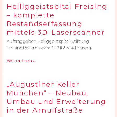
Heiliggeistspital Freising
Heiliggeistspital
Freising
– komplette
–
Bestandserfassung
komplette
mittels 3D-Laserscanner
Bestandserfassung
mittels
Auftraggeber: Heiliggeistspital-Stiftung
3D-
FreisingRotkreuzstraße 2185354 Freising
Laserscanner
Weiterlesen »
„Augustiner Keller
„Augustiner
Keller
München“ – Neubau,
München“
Umbau und Erweiterung
–
in der Arnulfstraße
Neubau,
Umbau