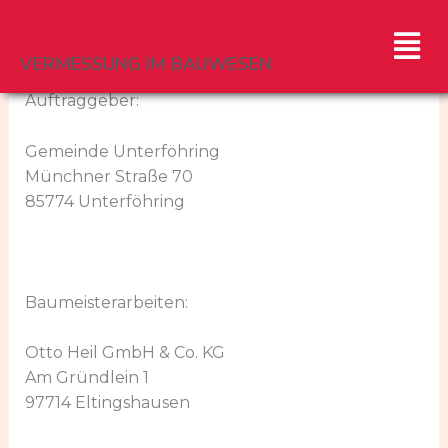
Zum
VIBW
Men
Inhalt
springen
VERMESSUNG IM BAUWESEN
Auftraggeber:
Gemeinde Unterföhring
Münchner Straße 70
85774 Unterföhring
Baumeisterarbeiten:
Otto Heil GmbH & Co. KG
Am Gründlein 1
97714 Eltingshausen