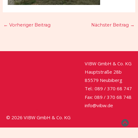
←
Vorheriger Beitrag
Nächster Beitrag
→
VIBW GmbH & Co. KG
Hauptstraße 28b
85579 Neubiberg
Tel.: 089 / 370 68 747
Fax: 089 / 370 68 748
info@vibw.de
Impressum / Datenschutz
© 2026 VIBW GmbH & Co. KG