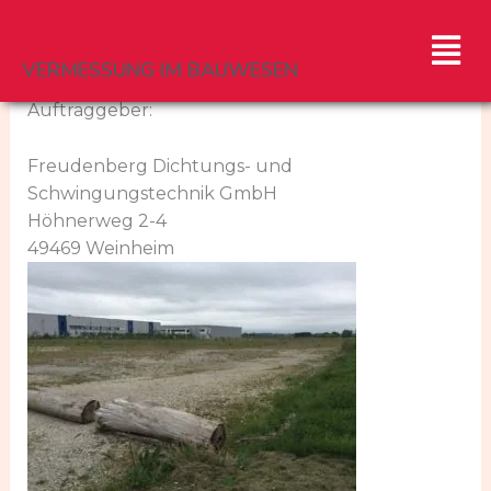
Zum
VIBW
Men
Inhalt
springen
VERMESSUNG IM BAUWESEN
Auftraggeber:
Freudenberg Dichtungs- und
Schwingungstechnik GmbH
Höhnerweg 2-4
49469 Weinheim