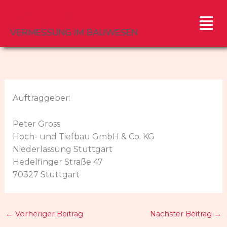
Zum
VIBW
Men
Inhalt
springen
VERMESSUNG IM BAUWESEN
Auftraggeber:
Peter Gross
Hoch- und Tiefbau GmbH & Co. KG
Niederlassung Stuttgart
Hedelfinger Straße 47
70327 Stuttgart
←
Vorheriger Beitrag
Nächster Beitrag
→